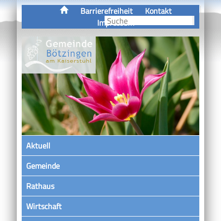
Barrierefreiheit
Kontakt
Impressum
Aktuell
Gemeinde
Rathaus
Wirtschaft