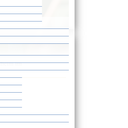
enwegweiser
lheim im