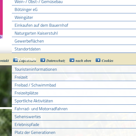
Wein-/ Obst-/ Gemüsebau
Bötzinger eG
Weingüter
Einkaufen auf dem Bauernhof
Naturgarten Kaiserstuhl
Gewerbeflächen
Standortdaten
Tourismus
ontakt
Impressum
Datenschutz
nach oben
Cookies
Touristeninformationen
Freizeit
Freibad / Schwimmbad
Freizeitplätze
Sportliche Aktivitäten
Fahrrad- und Motorradfahren
Sehenswertes
Erlebnispfade
Platz der Generationen