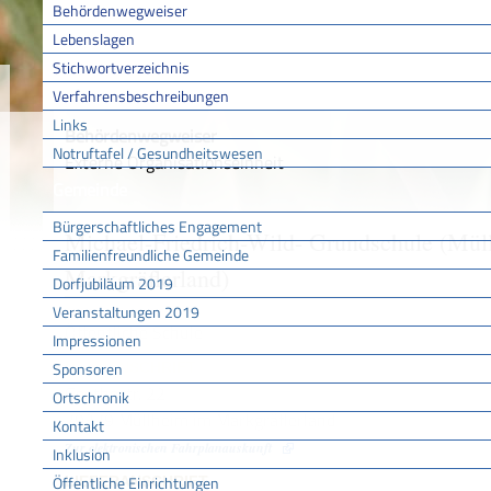
Behördenwegweiser
Lebenslagen
Stichwortverzeichnis
Sie sind hier:
/
/
/
Behörd
Startseite
Aktuell
Service BW
Verfahrensbeschreibungen
Links
Behördenwegweiser
Notruftafel / Gesundheitswesen
Externe Organisationseinheit
Gemeinde
Bürgerschaftliches Engagement
Michael-Friedrich-Wild- Grundschule (Mül
Familienfreundliche Gemeinde
Markgräflerland)
Dorfjubiläum 2019
Veranstaltungen 2019
Öffentliche Schule
Impressionen
Sponsoren
HAUSANSCHRIFT
Goethestr. 22
Ortschronik
79379
Müllheim im Markgräflerland
Kontakt
Zur elektronischen Fahrplanauskunft
Inklusion
Öffentliche Einrichtungen
LIEFERANSCHRIFT