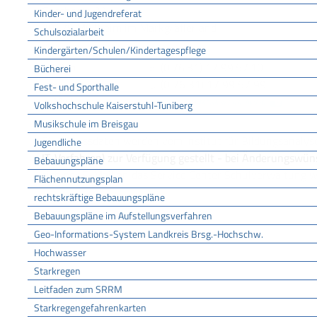
Goethestr. 22
Kinder- und Jugendreferat
79379
Müllheim im Markgräflerland
Schulsozialarbeit
Kindergärten/Schulen/Kindertagespflege
KONTAKT
Telefon
(0
76
31) 17
99
57
10
Bücherei
Fax
(0
76
31) 17
99
57
99
Fest- und Sporthalle
E-Mail
poststelle@04146286.schule.bwl.de
Volkshochschule Kaiserstuhl-Tuniberg
Musikschule im Breisgau
ZUSTÄNDIGKEIT
Die Adressdaten werden vom Institut für Bildungsanalysen
Jugendliche
IT-Verfahren) zur Verfügung gestellt - bei Änderungswü
Bebauungspläne
sich per E-Mail an das Service Center Schulverwaltung 
Flächennutzungsplan
rechtskräftige Bebauungspläne
Bebauungspläne im Aufstellungsverfahren
Geo-Informations-System Landkreis Brsg.-Hochschw.
Hochwasser
Starkregen
Leitfaden zum SRRM
Starkregengefahrenkarten