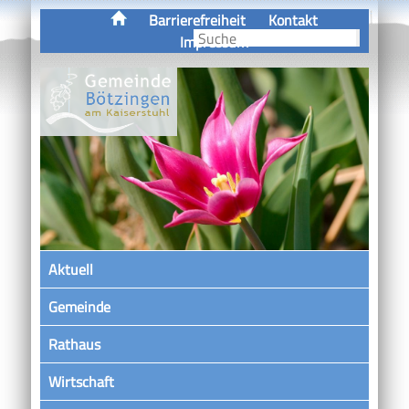
Barrierefreiheit
Kontakt
Impressum
Aktuell
Gemeinde
Rathaus
Wirtschaft