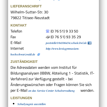
LIEFERANSCHRIFT
Wilhelm-Sutter-Str. 30
79822
Titisee-Neustadt
KONTAKT
Telefon
(0
76
51) 9
33
50
Fax
(0
76
51) 93
35
29
E-Mail
poststelle@04106434.schule.bwl.de
Internet
http://www.kreisgymnasium-
hochschwarzwald.de
ZUSTÄNDIGKEIT
Die Adressdaten werden vom Institut für
Bildungsanalysen (IBBW, Abteilung 1 - Statistik, IT-
Verfahren) zur Verfügung gestellt - bei
Änderungswünschen oder Fragen können Sie sich
per E-Mail
wenden.
an das Service Center Schulverwaltung
LEISTUNGEN
Schulzeugnis ausstellen