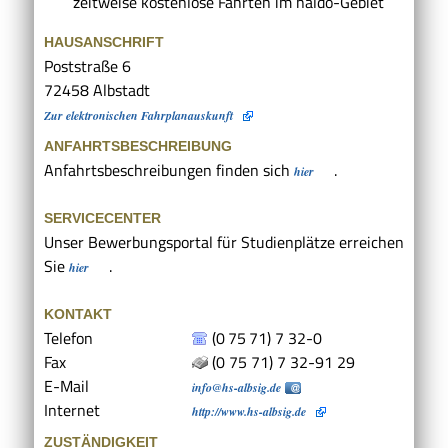
zeitweise kostenlose Fahrten im naldo-Gebiet
HAUSANSCHRIFT
Poststraße 6
72458
Albstadt
Zur elektronischen Fahrplanauskunft
ANFAHRTSBESCHREIBUNG
Anfahrtsbeschreibungen finden sich
.
hier
SERVICECENTER
Unser Bewerbungsportal für Studienplätze erreichen
Sie
.
hier
KONTAKT
Telefon
(0
75
71) 7
32-0
Fax
(0
75
71) 7
32-91
29
E-Mail
info@hs-albsig.de
Internet
http://www.hs-albsig.de
ZUSTÄNDIGKEIT