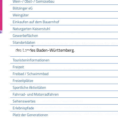
Wein-/ Obst-/ Gemüsebau
Bötzinger eG
Weingüter
Einkaufen auf dem Bauernhof
Die Hochschule Aalen ist eine Körperschaft des Öffentlic
Naturgarten Kaiserstuhl
Rektor Professor Dr. Harald Riegel gesetzlich vertreten.
Gewerbeflächen
Standortdaten
Zuständige Aufsichtsbehörde ist das Ministerium für Wi
des Landes Baden-Württemberg.
Tourismus
Touristeninformationen
LEISTUNGEN
Freizeit
Änderung persönlicher Daten der Hochschule mitteilen
Freibad / Schwimmbad
Exmatrikulation - Studium beenden
Freizeitplätze
Hochschulzugang für beruflich Qualifizierte beantragen
Sportliche Aktivitäten
Integriertes Auslandsstudium beantragen
Fahrrad- und Motorradfahren
Studienplatz - Beurlaubung beantragen
Sehenswertes
Studienplatz - einschreiben (Immatrikulation)
Studienplatz als ausländischer Studierender - sich bewerben
Erlebnispfade
Studienplatz ohne Zulassungsbeschränkung - sich bewerben / einschrei
Platz der Generationen