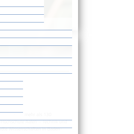
enwegweiser
tudiengänge, mehr als 130
e Hochschule Aalen – Technik und
ndte Wissenschaften in Baden-