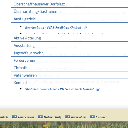
Oberschaffhausener Dorfplatz
FORMULARE UND ONLINEDIENSTE
Übernachtung/Gastronomie
Änderung persönlicher Daten der PH Schwäbisch Gmünd mitteilen
Ausflugsziele
Ausländische Studienbewerberinnen und Bewerber - PH Schwäbisch 
Beurlaubung - PH Schwäbisch Gmünd
FFW
Bewerben - Pädagogische Hochschule Ludwigsburg
Aktive Abteilung
Bewerben - PH Schwäbisch Gmünd
Ausstattung
Bewerben - Universität Freiburg
Jugendfeuerwehr
Die Onlinebewerbung bei der Universität Freiburg k
Förderverein
Exmatrikulation - PH Schwäbisch Gmünd
Chronik
Immatrikulation - PH Schwäbisch Gmünd
Patenwehren
Studienplatz-Broker
Freie Studienplätze für das kommende Semester
Kontakt
Studieren ohne Abitur - PH Schwäbisch Gmünd
Vereine
ontakt
Impressum
Datenschutz
nach oben
Cookies