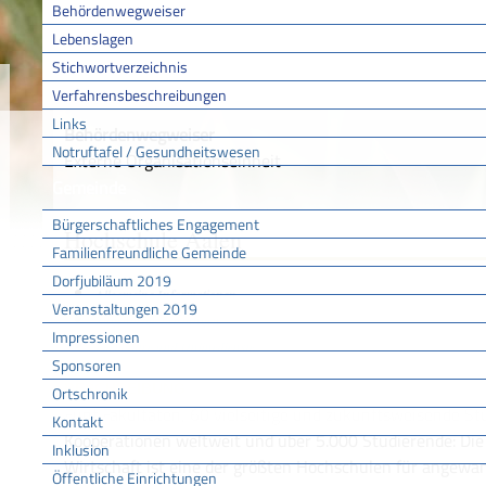
Behördenwegweiser
Lebenslagen
Stichwortverzeichnis
Sie sind hier:
/
/
/
Behörd
Startseite
Aktuell
Service BW
Verfahrensbeschreibungen
Links
Behördenwegweiser
Notruftafel / Gesundheitswesen
Externe Organisationseinheit
Gemeinde
Bürgerschaftliches Engagement
Hochschule Aalen
Familienfreundliche Gemeinde
Dorfjubiläum 2019
Allgemeine Informationen
Veranstaltungen 2019
Zugehörige Leistungen
Impressionen
Formulare und Onlinedienste
Sponsoren
BESCHREIBUNG
Ortschronik
Fünf Fakultäten, 60 vielseitige und zukunftsweisende S
Kontakt
Kooperationen weltweit und über 5.000 Studierende: Di
Inklusion
Wirtschaft ist eine der größten Hochschulen für angewa
Öffentliche Einrichtungen