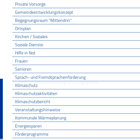
Private Vorsorge
Anreise mit Bus und Bahn:
Gemeindeentwicklungskonzept
Begegnungsraum "Mittendrin"
https://www.hs-aalen.de/pages/kontakt
Ortsplan
Kirchen / Soziales
PARKPLATZ
Übersicht über die Parkmöglichkeiten:
Soziale Dienste
Hilfe in Not
https://www.hs-aalen.de/pages/kontakt
Frauen
Senioren
ANFAHRTSBESCHREIBUNG
Sprach- und Fremdsprachenförderung
Anfahrtsbeschreibung und Lagepläne:
Klimaschutz
Klimaschutzaktivitäten
https://www.hs-aalen.de/pages/kontakt
Klimaschutzbericht
Veranstaltungshinweise
BARRIEREFREIHEIT
Kommunale Wärmeplanung
Die Hochschule Aalen ist bemüht, ihre Webseite in Einkl
Energiesparen
Landesbehindertengleichstellungsgesetzes (L-BGG) barrie
Förderprogramme