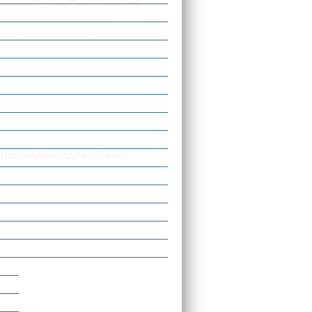
itzenplätze in Forschung und
stwürttemberg verankert,
m an Möglichkeiten. Denn Lehre
boren, Werkstätten und
ndnis mit den zahlreichen „Hidden
 sind, unterstützt die praxisnahe
dienangebot
bereitet bestens auf
tswelt und Gesellschaft vor. Ob
ische Wissenschaften oder
hule Aalen starten Sie in