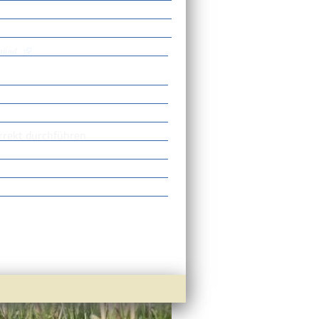
Gmünd
orrekt durchführen