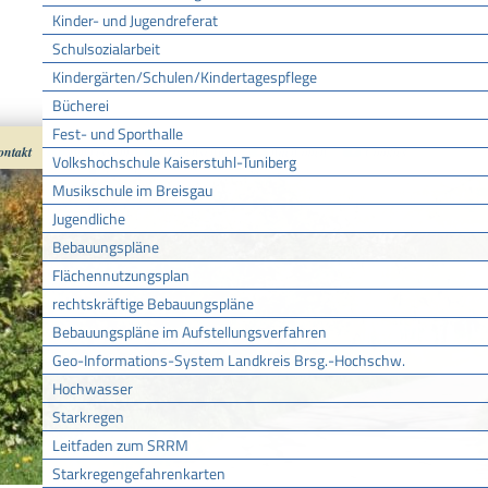
Kinder- und Jugendreferat
Schulsozialarbeit
Kindergärten/Schulen/Kindertagespflege
Bücherei
Fest- und Sporthalle
ontakt
Impressum
Datenschutz
nach oben
Cookies
Volkshochschule Kaiserstuhl-Tuniberg
Musikschule im Breisgau
Jugendliche
Bebauungspläne
Flächennutzungsplan
rechtskräftige Bebauungspläne
Bebauungspläne im Aufstellungsverfahren
Geo-Informations-System Landkreis Brsg.-Hochschw.
Hochwasser
Starkregen
Leitfaden zum SRRM
Starkregengefahrenkarten