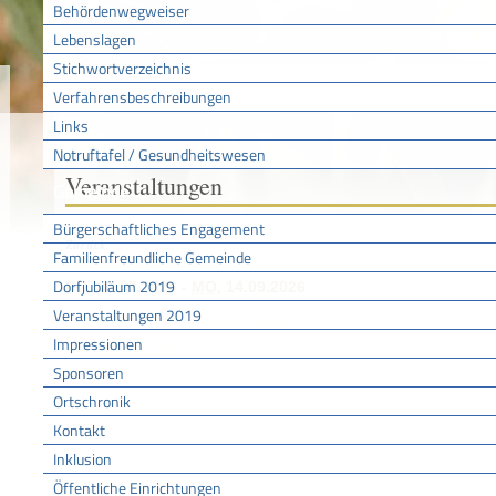
Behördenwegweiser
Lebenslagen
Stichwortverzeichnis
Sie sind hier:
/
/
Veranstaltungen
Startseite
Aktuell
Verfahrensbeschreibungen
Links
Notruftafel / Gesundheitswesen
Veranstaltungen
Gemeinde
Bürgerschaftliches Engagement
Zurück
Familienfreundliche Gemeinde
Dorfjubiläum 2019
DO
, 30.07.2026
-
MO
, 14.09.2026
Veranstaltungen 2019
SOMMERFERIENPROGRAMM
Impressionen
Veranstalter
Kinder- und Jugendreferat Bötzingen
Sponsoren
Ortschronik
Zurück
Kontakt
Inklusion
Öffentliche Einrichtungen