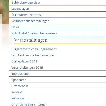
Behördenwegweiser
Lebenslagen
Stichwortverzeichnis
Sie sind hier:
/
/
Veranstaltungen
Startseite
Aktuell
Verfahrensbeschreibungen
Links
Notruftafel / Gesundheitswesen
Veranstaltungen
Gemeinde
Bürgerschaftliches Engagement
Suchen nach
Familienfreundliche Gemeinde
Dorfjubiläum 2019
Heute
Veranstaltungen 2019
Morgen
Impressionen
Wochenende
Sponsoren
Diese Woche
Ortschronik
Zwei Wochen
Kontakt
Drei Monate
Zwei Jahre
Inklusion
Von
Öffentliche Einrichtungen