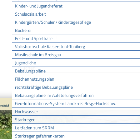
Kinder- und Jugendreferat
Bis
Schulsozialarbeit
Kindergärten/Schulen/Kindertagespflege
Bücherei
Veranstaltungsort
Fest- und Sporthalle
Volkshochschule Kaiserstuhl-Tuniberg
Veranstalter
Musikschule im Breisgau
Jugendliche
Bebauungspläne
Flächennutzungsplan
KEINE DATEN VORHANDEN
rechtskräftige Bebauungspläne
Bebauungspläne im Aufstellungsverfahren
Geo-Informations-System Landkreis Brsg.-Hochschw.
ontakt
Impressum
Datenschutz
nach oben
Cookies
Hochwasser
Starkregen
Leitfaden zum SRRM
Starkregengefahrenkarten